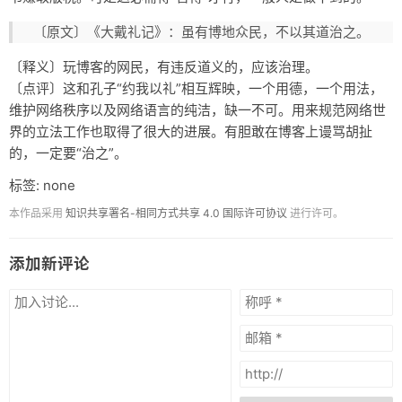
〔原文〕《大戴礼记》：虽有博地众民，不以其道治之。
〔释义〕玩博客的网民，有违反道义的，应该治理。
〔点评〕这和孔子“约我以礼”相互辉映，一个用德，一个用法，
维护网络秩序以及网络语言的纯洁，缺一不可。用来规范网络世
界的立法工作也取得了很大的进展。有胆敢在博客上谩骂胡扯
的，一定要“治之”。
标签: none
本作品采用
知识共享署名-相同方式共享 4.0 国际许可协议
进行许可。
添加新评论