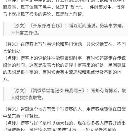
〔点评〕博客是平民化的，什么样的琐碎细小的言论都可以在上
面发表，真正体现了民主，体现了“群言”。一件时事发生，博客
马上就出现了很多的评论，真是群言群智。
〔原文〕《齐东野语·自序》：博以近闻脞说，务实事求是，
不计言之野也。
〔释义〕在博客上写时事评论和热门话题，只求说话实在，不问
言论出处。
〔点评〕博客上的评论往往能够紧跟时事，有时候还能走在传统
媒体的前面。这就是发表言论的途径丰富带来的好处。民间蕴藏
的思想是很丰富的，有时候会有主流思想和观点涉及不到的地
方。
〔原文〕《阅微草堂笔记·如是我闻三》：胥魁有善博者，取
人财犹探囊取物。
〔释义〕胥魁这个地方有善于写博客的人，用博客赚钱像在口袋
中拿东西一样轻松。
〔点评〕博客写好了是可以赚大钱的，现在很多名人博客开始出
书赚取版税。可是这必需得“善博”才行，一般人是做不到的。