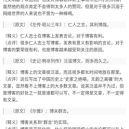
虽然他的观点肯定不会得到太多人的赞同，但是对于很多沉溺于
网络世界的人来说也不啻为一种棒喝。
〔原文〕《左传·昭公三年》：仁人之言，其利博哉。
〔释义〕仁人志士在博客上发表言论，对于博客有利。
〔点评〕很多仁人志士写博客，发表有意义有影响的言论，对于
博客的繁荣很有利，也是博客越来越受到关注的原因。
〔原文〕《史记·韩非列传》泛滥博文，则多而久之。
〔释义〕博客上的文章很泛滥，而且很多都长时间地放在那里。
〔点评〕这位写出了中国历史上“史家之绝唱，无韵之离骚”的大
文豪，显然看不上博客上的大多数文章。说其泛滥并不为过，但
是博客的好处之一就是谁都可以写，不一定得是文豪，不一定得
有文采。
〔原文〕《尔雅》：博关群言。
〔释义〕博客关系到“群言”的实现。