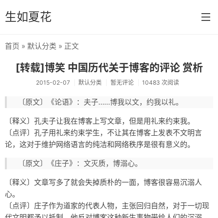
生如夏花
首页
»
默认分类
» 正文
首页
[转载]博笑 中国历代关于博客的评论 赏析
分类
2015-02-07
默认分类
暂无评论
10483 次阅读
默认分类
〔原文〕《论语》：夫子……博我以文，约我以礼。
友情链接
〔释义〕孔夫子让我在博客上写文章，但是用礼来约束我。
〔点评〕孔子用礼来约束学生，不让其在博客上发表不文明言
关于本站
论，这对于维护网络语言的纯洁和网络秩序是很有意义的。
〔原文〕《庄子》：文灭质，博溺心。
〔释义〕文章写多了就会失掉质朴的一面，博客很容易沉溺人
心。
〔点评〕庄子作为道家的代表人物，主张回归自然，对于一切现
代文明都予以抵制。他反对博客这种新生事物带给人们的沉溺，